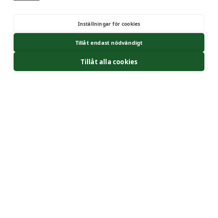
Skicka
Inställningar för cookies
Tillåt endast nödvändigt
Tillåt alla cookies
Markskoningsgruppen
Vi erbjuder alla slags tjänster du som
skogsägare behöver. Vårt mål är att genomföra
våra uppdrag med ett långsiktigt, hållbart och
ekonomiskt bra resultat, med minimal
miljöpåverkan.
Kontakt
011 - 161610
info@msg-gruppen.se
Länkar
Tjänster
Allmänna villkor