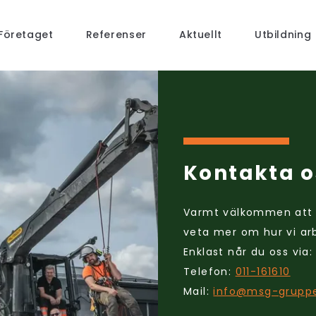
Företaget
Referenser
Aktuellt
Utbildning
Kontakta o
Varmt välkommen att 
veta mer om hur vi arb
Enklast når du oss via:
Telefon:
011-161610
Mail:
info@msg-grupp