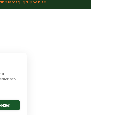
ann@msg-gruppen.se
ens
medier och
cookies