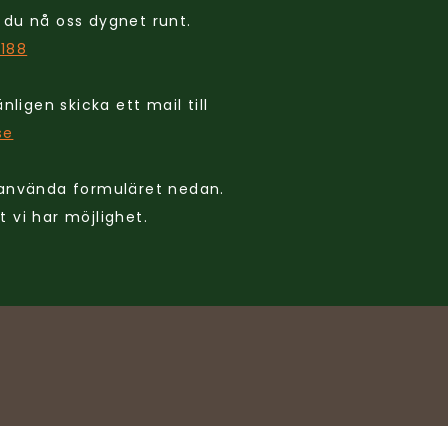
 du nå oss dygnet runt.
0188
nligen skicka ett mail till
se
 använda formuläret nedan.
 vi har möjlighet.