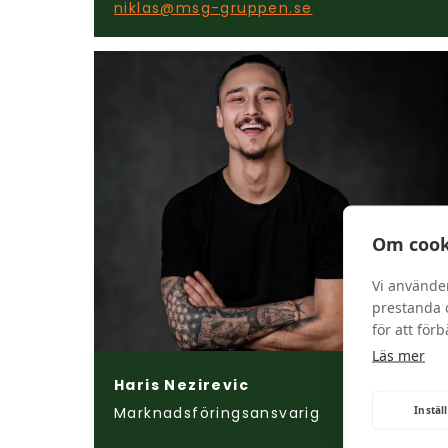
niklas@msg-gruppen.se
Om cook
Vi använde
prestanda o
för att för
Läs mer
Haris Nezirevic
Instäl
Marknadsföringsansvarig